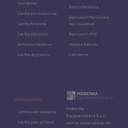
inoxidable
Bancos fenólicos
Cacifos em melamina
Bancos em fenólicos e
Cacifos fenólicos
aço inoxidável
Cacifos eléctricos
Bancos em PVC
Armários metálicos
Mesas e bancos
Cacifos de plástico
Cabideiros
Instalaç
ões
Mobenka
Cacifos para vestiários
Equipamientos S.L.U.
Cacifos para ginásios
somos especialistas no