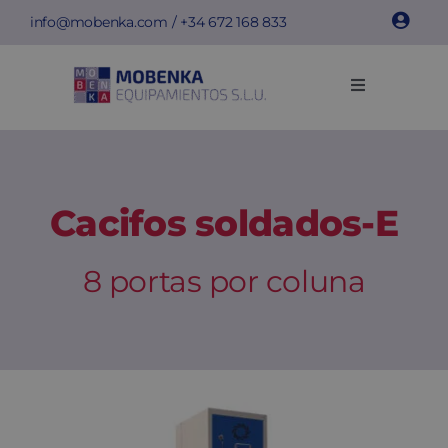
Skip
info@mobenka.com
/ +34
672 168 833
to
content
Toggle
Navigation
Cacifos
Bancos
Cacifos soldados-E
Instalações
8 portas por coluna
Info técnica
Empresa