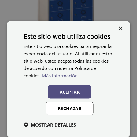
×
Este sitio web utiliza cookies
Este sitio web usa cookies para mejorar la
experiencia del usuario. Al utilizar nuestro
Cacifo Monoblok-E SZ-
sitio web, usted acepta todas las cookies
de acuerdo con nuestra Política de
40/2-E
cookies.
Más información
1.355,39
€
IVA não incluído
ACEPTAR
RECHAZAR
MOSTRAR DETALLES