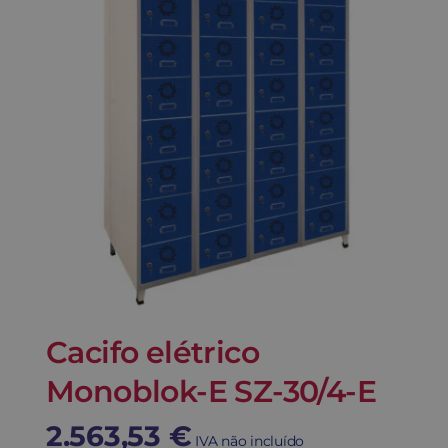
Cacifo elétrico
Monoblok-E SZ-30/4-E
2.563,53
€
IVA não incluído