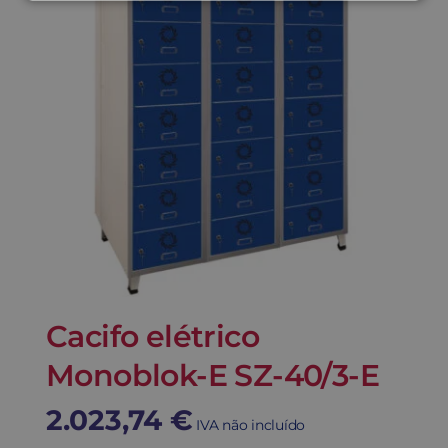
Cacifo elétrico
Monoblok-E SZ-40/3-E
2.023,74
€
IVA não incluído