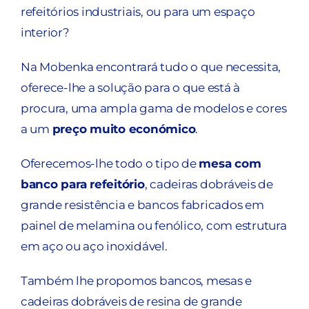
refeitórios industriais, ou para um espaço
Contato
interior?
Carrinho
Na Mobenka encontrará tudo o que necessita,
oferece-lhe a solução para o que está à
Buscar
procura, uma ampla gama de modelos e cores
a um
preço muito económico
.
Oferecemos-lhe todo o tipo de
mesa com
banco para refeitório
, cadeiras dobráveis de
grande resistência e bancos fabricados em
painel de melamina ou fenólico, com estrutura
em aço ou aço inoxidável.
Também lhe propomos bancos, mesas e
cadeiras dobráveis de resina de grande