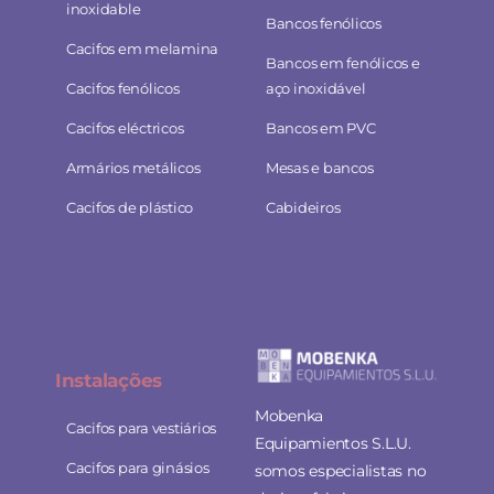
inoxidable
Bancos fenólicos
Cacifos em melamina
Bancos em fenólicos e
Cacifos fenólicos
aço inoxidável
Cacifos eléctricos
Bancos em PVC
Armários metálicos
Mesas e bancos
Cacifos de plástico
Cabideiros
Instalaç
ões
Mobenka
Cacifos para vestiários
Equipamientos S.L.U.
Cacifos para ginásios
somos especialistas no