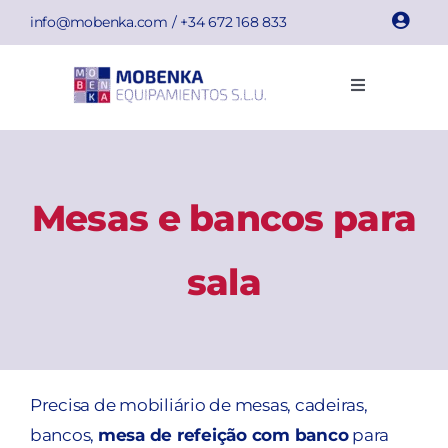
Skip
info@mobenka.com
/ +34
672 168 833
to
content
Toggle
Navigation
Cacifos
Bancos
Mesas e bancos para
Instalações
sala
Info técnica
Empresa
Precisa de mobiliário de mesas, cadeiras,
bancos,
mesa de refeição com banco
para