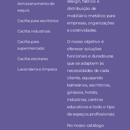
design, fabrico e
Armazenamento de
distribuição de
esquis
mobiliário metálico para
Cacifos para escritórios
empresas, organizações
e coletividades.
Cacifos industriais
O nosso objetivo é
Cacifos para
supermercado
oferecer soluções
funcionais e duradouras
Cacifos escolares
que se adaptem às
Lavandaria e limpeza
necessidades de cada
cliente, equipando
balneários, escritórios,
ginásios, hotéis,
indústrias, centros
educativos e todo o tipo
de espaços profissionais.
No nosso catálogo