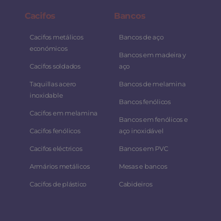
Cacifos
Bancos
Cacifos metálicos
Bancos de aço
económicos
Bancos em madeira y
Cacifos soldados
aço
Taquillas acero
Bancos de melamina
inoxidable
Bancos fenólicos
Cacifos em melamina
Bancos em fenólicos e
Cacifos fenólicos
aço inoxidável
Cacifos eléctricos
Bancos em PVC
Armários metálicos
Mesas e bancos
Cacifos de plástico
Cabideiros