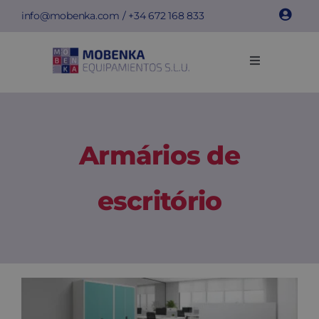
Skip
info@mobenka.com
/ +34
672 168 833
to
content
Toggle
Navigation
Cacifos
Bancos
Armários de
Instalações
escritório
Info técnica
Empresa