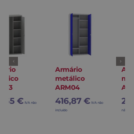
Armário
Armário
metálico
metálico
ARM05
ARM06
242,08
€
421,94
€
IVA
IVA não
não incluído
incluído