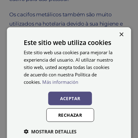
Os cacifos metálicos também são muito
utilizados na hotelaria devido à sua higiene e
×
fácil manutenção. Cada trabalhador terá um
Este sitio web utiliza cookies
cacifo para guardar os seus pertences.
Este sitio web usa cookies para mejorar la
Muitos destes cacifos também podem ser
experiencia del usuario. Al utilizar nuestro
convertidos em armários para guardar todo o
sitio web, usted acepta todas las cookies
de acuerdo con nuestra Política de
tipo de material, principalmente desportivo,
cookies.
Más información
mas a sua versatilidade permite utilizá-los
como armário para material de limpeza ou
ACEPTAR
qualquer tipo de material cujo acesso se
pretenda limitar a uma ou várias pessoas
RECHAZAR
autorizadas.
MOSTRAR DETALLES