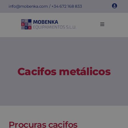
Skip
info@mobenka.com
/ +34
672 168 833
to
content
Toggle
Navigation
Cacifos
Bancos
Cacifos metálicos
Instalações
Info técnica
Empresa
Procuras cacifos