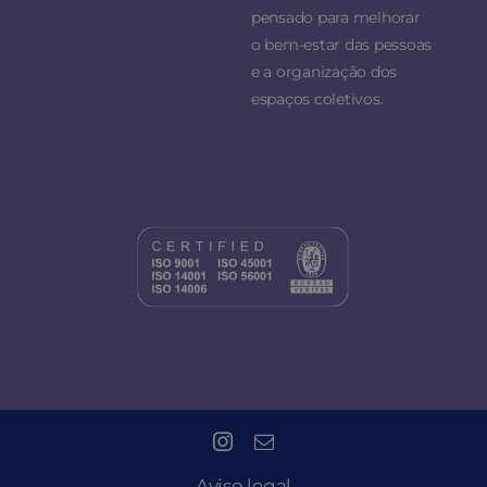
pensado para melhorar
o bem-estar das pessoas
e a organização dos
espaços coletivos.
Aviso legal