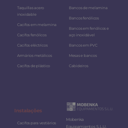
Taquillas acero
Bancos de melamina
inoxidable
Bancos fenólicos
Cacifos em melamina
Bancos em fenólicos e
Cacifos fenólicos
aço inoxidável
Cacifos eléctricos
Bancos em PVC
Armários metálicos
Mesas e bancos
Cacifos de plástico
Cabideiros
Instalaç
ões
Mobenka
Cacifos para vestiários
Equipamientos S.L.U.