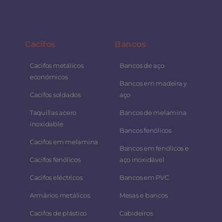
Cacifos
Bancos
Cacifos metálicos
Bancos de aço
económicos
Bancos em madeira y
Cacifos soldados
aço
Taquillas acero
Bancos de melamina
inoxidable
Bancos fenólicos
Cacifos em melamina
Bancos em fenólicos e
Cacifos fenólicos
aço inoxidável
Cacifos eléctricos
Bancos em PVC
Armários metálicos
Mesas e bancos
Cacifos de plástico
Cabideiros