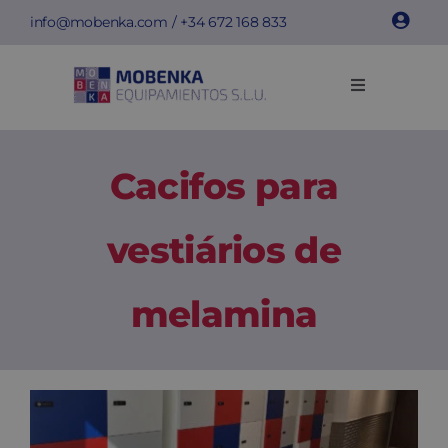
Skip
info@mobenka.com
/ +34
672 168 833
to
content
Toggle
Navigation
Cacifos
Cacifos para
Bancos
vestiários de
Instalações
melamina
Info técnica
Empresa