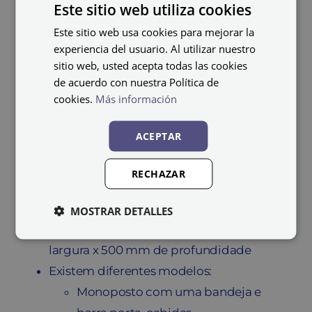
Os
cacifos de melamina
:
Este sitio web utiliza cookies
Este sitio web usa cookies para mejorar la
Não precisam de montagem
experiencia del usuario. Al utilizar nuestro
Possuem uma elevada resistência à
sitio web, usted acepta todas las cookies
de acuerdo con nuestra Política de
humidade
cookies.
Más información
O corpo do cacifo é de cor branca e, para
a porta, pode optar-se por uma ampla
ACEPTAR
gama de cores
Corpo revestido com canto em PVC de
RECHAZAR
cor branca
Dimensões exteriores de: 1800 mm de
MOSTRAR DETALLES
altura + 150 mm de pés x 300–400 mm de
largura x 500 mm de profundidade
Existem diferentes modelos:
Monoposto com uma bandeja e