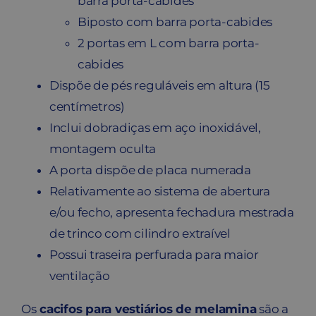
barra porta-cabides
Biposto com barra porta-cabides
2 portas em L com barra porta-
cabides
Dispõe de pés reguláveis em altura (15
centímetros)
Inclui dobradiças em aço inoxidável,
montagem oculta
A porta dispõe de placa numerada
Relativamente ao sistema de abertura
e/ou fecho, apresenta fechadura mestrada
de trinco com cilindro extraível
Possui traseira perfurada para maior
ventilação
Os
cacifos para vestiários de melamina
são a