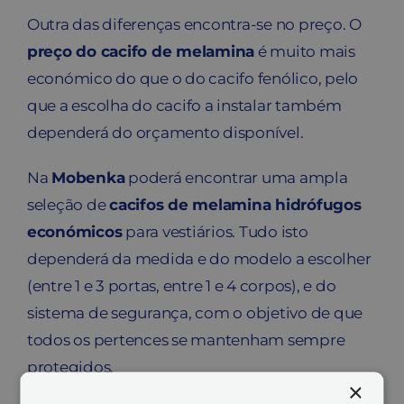
Outra das diferenças encontra-se no preço. O
preço do cacifo de melamina
é muito mais
económico do que o do cacifo fenólico, pelo
que a escolha do cacifo a instalar também
dependerá do orçamento disponível.
Na
Mobenka
poderá encontrar uma ampla
seleção de
cacifos de melamina hidrófugos
económicos
para vestiários. Tudo isto
dependerá da medida e do modelo a escolher
(entre 1 e 3 portas, entre 1 e 4 corpos), e do
sistema de segurança, com o objetivo de que
todos os pertences se mantenham sempre
protegidos.
×