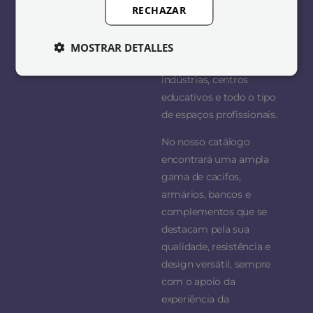
Lavandaria e limpeza
RECHAZAR
necessidades de cada
cliente, equipando
balneários, escritórios,
MOSTRAR DETALLES
ginásios, hotéis,
indústrias, centros
educativos e todo o tipo
de espaços profissionais.
No nosso catálogo
encontrará uma ampla
gama de cacifos,
armários, bancos e
complementos que se
destacam pela sua
qualidade, resistência e
design versátil, sempre
com o apoio da
experiência da