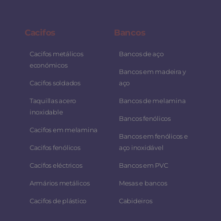
Cacifos
Bancos
Cacifos metálicos
Bancos de aço
económicos
Bancos em madeira y
Cacifos soldados
aço
Taquillas acero
Bancos de melamina
inoxidable
Bancos fenólicos
Cacifos em melamina
Bancos em fenólicos e
Cacifos fenólicos
aço inoxidável
Cacifos eléctricos
Bancos em PVC
Armários metálicos
Mesas e bancos
Cacifos de plástico
Cabideiros