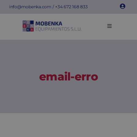
Skip
info@mobenka.com
/ +34
672 168 833
to
content
Toggle
Navigation
Cacifos
Bancos
email-erro
Instalações
Info técnica
Empresa