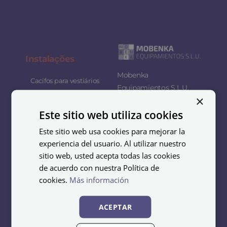
Instalaç
ões
Mobenka
Cacifos para vestiários
Equipamientos S.L.U.
×
Cacifos para ginásios
somos especialistas no
Este sitio web utiliza cookies
design, fabrico e
Armazenamento de
distribuição de
esquis
Este sitio web usa cookies para mejorar la
mobiliário metálico para
experiencia del usuario. Al utilizar nuestro
Cacifos para escritórios
empresas, organizações
sitio web, usted acepta todas las cookies
e coletividades.
Cacifos industriais
de acuerdo con nuestra Política de
cookies.
Más información
O nosso objetivo é
Cacifos para
supermercado
oferecer soluções
ACEPTAR
funcionais e duradouras
Cacifos escolares
que se adaptem às