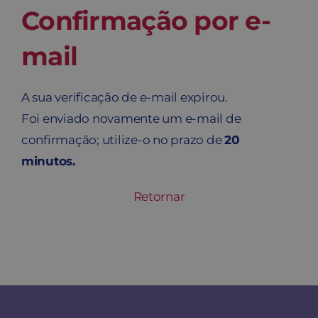
Confirmação por e-
Contato
mail
Carrinho
A sua verificação de e-mail expirou.
Buscar
Foi enviado novamente um e-mail de
confirmação; utilize-o no prazo de
20
minutos.
Retornar