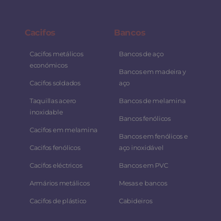
Cacifos
Bancos
Cacifos metálicos
Bancos de aço
económicos
Bancos em madeira y
Cacifos soldados
aço
Taquillas acero
Bancos de melamina
inoxidable
Bancos fenólicos
Cacifos em melamina
Bancos em fenólicos e
Cacifos fenólicos
aço inoxidável
Cacifos eléctricos
Bancos em PVC
Armários metálicos
Mesas e bancos
Cacifos de plástico
Cabideiros