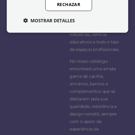
Lavandaria e limpeza
RECHAZAR
necessidades de cada
cliente, equipando
balneários, escritórios,
MOSTRAR DETALLES
ginásios, hotéis,
indústrias, centros
educativos e todo o tipo
de espaços profissionais.
No nosso catálogo
encontrará uma ampla
gama de cacifos,
armários, bancos e
complementos que se
destacam pela sua
qualidade, resistência e
design versátil, sempre
com o apoio da
experiência da