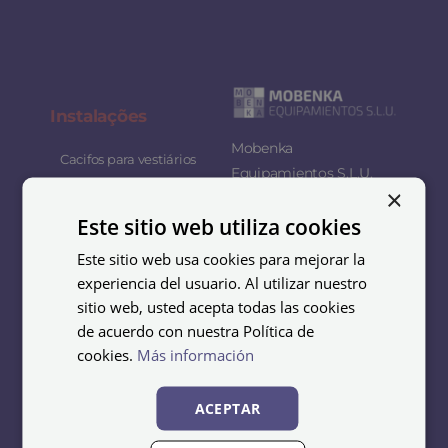
Instalaç
ões
Mobenka
Cacifos para vestiários
Equipamientos S.L.U.
×
Cacifos para ginásios
somos especialistas no
Este sitio web utiliza cookies
design, fabrico e
Armazenamento de
distribuição de
esquis
Este sitio web usa cookies para mejorar la
mobiliário metálico para
experiencia del usuario. Al utilizar nuestro
Cacifos para escritórios
empresas, organizações
sitio web, usted acepta todas las cookies
e coletividades.
Cacifos industriais
de acuerdo con nuestra Política de
cookies.
Más información
O nosso objetivo é
Cacifos para
supermercado
oferecer soluções
ACEPTAR
funcionais e duradouras
Cacifos escolares
que se adaptem às