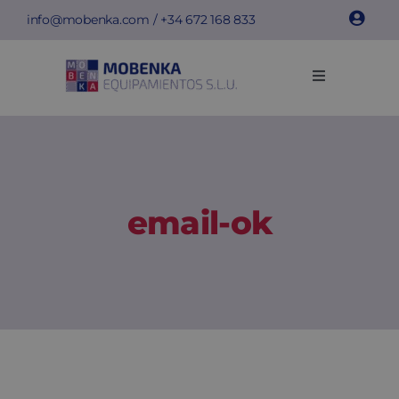
Skip
info@mobenka.com
/ +34
672 168 833
to
content
Toggle
Navigation
Cacifos
Bancos
email-ok
Instalações
Info técnica
Empresa