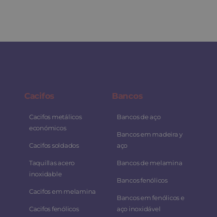
Cacifos
Bancos
Cacifos metálicos
Bancos de aço
económicos
Bancos em madeira y
Cacifos soldados
aço
Taquillas acero
Bancos de melamina
inoxidable
Bancos fenólicos
Cacifos em melamina
Bancos em fenólicos e
Cacifos fenólicos
aço inoxidável