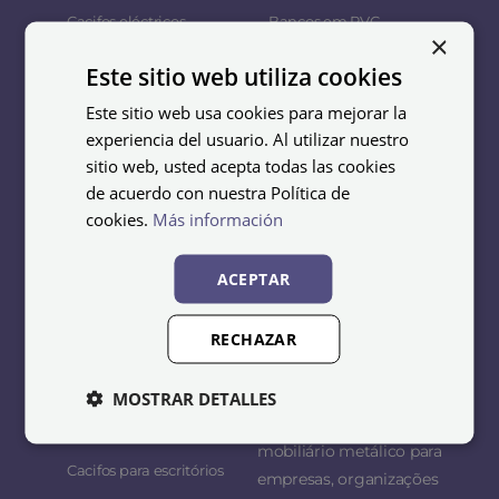
Cacifos eléctricos
Bancos em PVC
×
Armários metálicos
Mesas e bancos
Este sitio web utiliza cookies
Cacifos de plástico
Cabideiros
Este sitio web usa cookies para mejorar la
experiencia del usuario. Al utilizar nuestro
sitio web, usted acepta todas las cookies
de acuerdo con nuestra Política de
cookies.
Más información
Instalaç
ões
ACEPTAR
Mobenka
Cacifos para vestiários
RECHAZAR
Equipamientos S.L.U.
Cacifos para ginásios
somos especialistas no
design, fabrico e
MOSTRAR DETALLES
Armazenamento de
distribuição de
esquis
mobiliário metálico para
Cacifos para escritórios
empresas, organizações