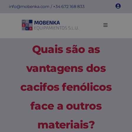
Skip
info@mobenka.com
/ +34
672 168 833
to
content
Toggle
Navigation
Cacifos
Quais são as
Bancos
vantagens dos
Instalações
cacifos fenólicos
Info técnica
face a outros
Empresa
materiais?