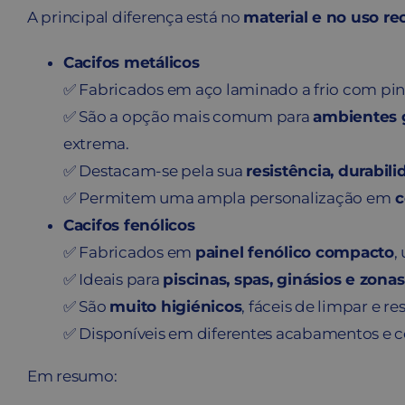
A principal diferença está no
material e no uso r
Cacifos metálicos
✅ Fabricados em aço laminado a frio com pin
✅ São a opção mais comum para
ambientes 
extrema.
✅ Destacam-se pela sua
resistência, durabil
✅ Permitem uma ampla personalização em
c
Cacifos fenólicos
✅ Fabricados em
painel fenólico compacto
,
✅ Ideais para
piscinas, spas, ginásios e zon
✅ São
muito higiénicos
, fáceis de limpar e r
✅ Disponíveis em diferentes acabamentos e c
Em resumo: