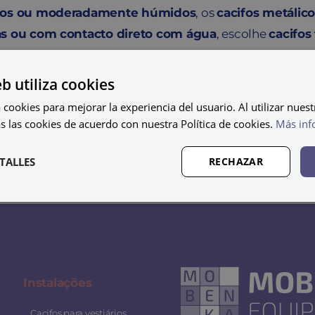
cos ou moderadamente húmidos
, os
cacifos metálic
s ou com contacto direto com água
, escolhe
cacifos
tiários.
eb utiliza cookies
 cookies para mejorar la experiencia del usuario. Al utilizar nuest
s las cookies de acuerdo con nuestra Política de cookies.
Más inf
TALLES
RECHAZAR
Instalaç
ões
Cacifos para vestiários