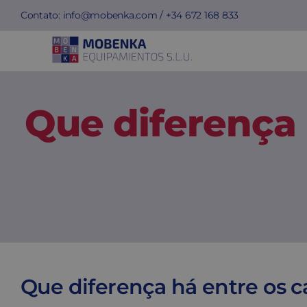
Skip
Contato:
info@mobenka.com
/ +34
672 168 833
to
content
Que diferença 
Que diferença há entre os ca