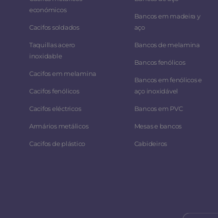
económicos
Bancos em madeira y
Cacifos soldados
aço
Taquillas acero
Bancos de melamina
inoxidable
Bancos fenólicos
Cacifos em melamina
Bancos em fenólicos e
Cacifos fenólicos
aço inoxidável
Cacifos eléctricos
Bancos em PVC
Armários metálicos
Mesas e bancos
Cacifos de plástico
Cabideiros