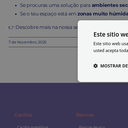
Se procuras uma solução para
ambientes se
Se o teu espaço está em
zonas muito húmida
👉 Descobre mais na nossa secção
Cacifos para ves
Este sitio w
7 de Novembro, 2025
Este sitio web usa
usted acepta toda
MOSTRAR DE
Cacifos
Bancos
Cacifos metálicos
Bancos de aço