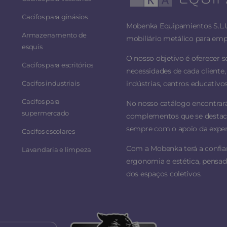
Cacifos para ginásios
Mobenka Equipamientos S.L.U.
Armazenamento de
mobiliário metálico para empr
esquis
O nosso objetivo é oferecer 
Cacifos para escritórios
necessidades de cada cliente, 
Cacifos industriais
indústrias, centros educativos
Cacifos para
No nosso catálogo encontrar
supermercado
complementos que se destacam
sempre com o apoio da experi
Cacifos escolares
Com a Mobenka terá a confi
Lavandaria e limpeza
ergonomia e estética, pensad
dos espaços coletivos.