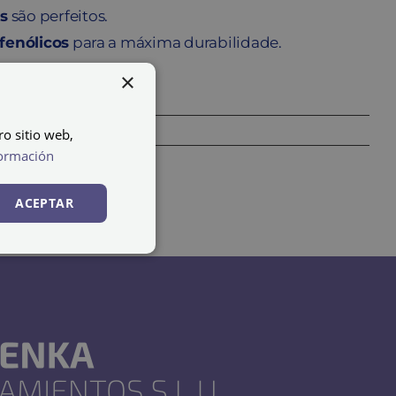
os
são perfeitos.
 fenólicos
para a máxima durabilidade.
×
ro sitio web,
ormación
ACEPTAR