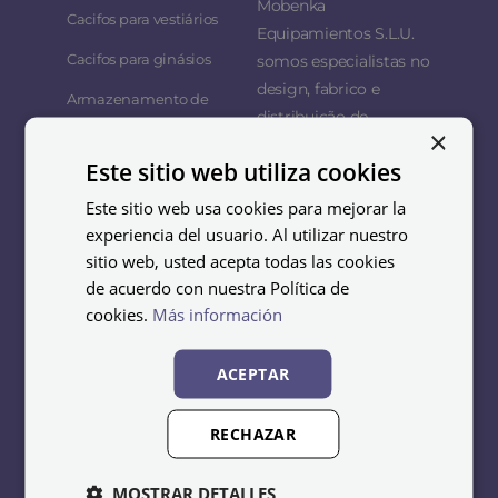
Mobenka
Cacifos para vestiários
Equipamientos S.L.U.
Cacifos para ginásios
somos especialistas no
design, fabrico e
Armazenamento de
distribuição de
esquis
×
mobiliário metálico para
Cacifos para escritórios
Este sitio web utiliza cookies
empresas, organizações
e coletividades.
Cacifos industriais
Este sitio web usa cookies para mejorar la
experiencia del usuario. Al utilizar nuestro
O nosso objetivo é
Cacifos para
sitio web, usted acepta todas las cookies
supermercado
oferecer soluções
de acuerdo con nuestra Política de
funcionais e duradouras
Cacifos escolares
cookies.
Más información
que se adaptem às
Lavandaria e limpeza
necessidades de cada
ACEPTAR
cliente, equipando
balneários, escritórios,
RECHAZAR
ginásios, hotéis,
indústrias, centros
MOSTRAR DETALLES
educativos e todo o tipo