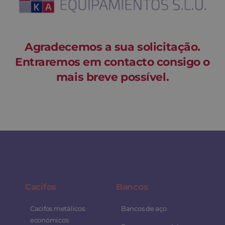
Contato
Carrinho
Agradecemos a sua solicitação.
Entraremos em contacto consigo o
mais breve possível.
Buscar
Cacifos
Bancos
Cacifos metálicos
Bancos de aço
económicos