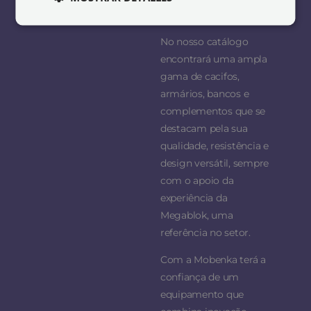
de espaços profissionais.
No nosso catálogo
encontrará uma ampla
gama de cacifos,
armários, bancos e
complementos que se
destacam pela sua
qualidade, resistência e
design versátil, sempre
com o apoio da
experiência da
Megablok, uma
referência no setor.
Com a Mobenka terá a
confiança de um
equipamento que