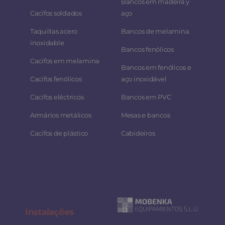
Bancos em madeira y
Cacifos soldados
aço
Taquillas acero
Bancos de melamina
inoxidable
Bancos fenólicos
Cacifos em melamina
Bancos em fenólicos e
Cacifos fenólicos
aço inoxidável
Cacifos eléctricos
Bancos em PVC
Armários metálicos
Mesas e bancos
Cacifos de plástico
Cabideiros
Instalaç
ões