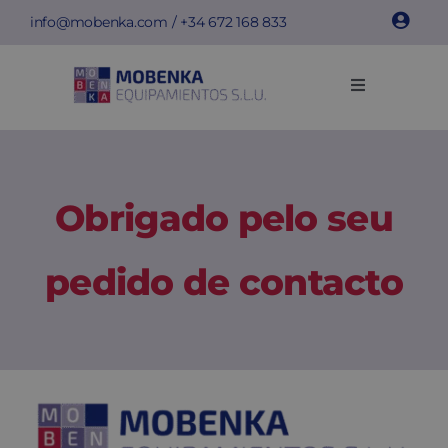
Skip
info@mobenka.com
/ +34
672 168 833
to
content
Toggle
Navigation
Cacifos
Bancos
Obrigado pelo seu
Instalações
pedido de contacto
Info técnica
Empresa