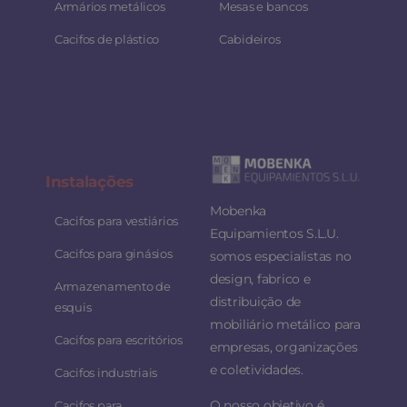
Armários metálicos
Mesas e bancos
Cacifos de plástico
Cabideiros
Instalaç
ões
Mobenka
Cacifos para vestiários
Equipamientos S.L.U.
Cacifos para ginásios
somos especialistas no
design, fabrico e
Armazenamento de
distribuição de
esquis
mobiliário metálico para
Cacifos para escritórios
empresas, organizações
e coletividades.
Cacifos industriais
O nosso objetivo é
Cacifos para