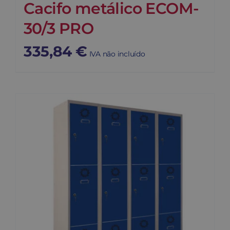
Cacifo metálico ECOM-
30/3 PRO
335,84
€
IVA não incluído