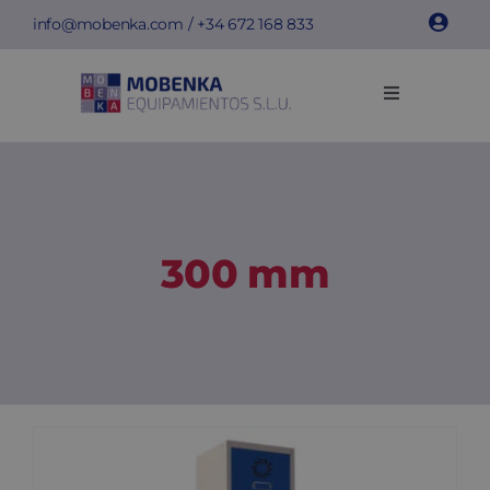
Skip
info@mobenka.com
/ +34
672 168 833
to
content
Toggle
Navigation
Cacifos
Bancos
300 mm
Instalações
Info técnica
Empresa