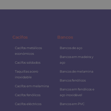
Cacifos
Bancos
Cacifos metálicos
Bancos de aço
económicos
Bancos em madeira y
Cacifos soldados
aço
Taquillas acero
Bancos de melamina
inoxidable
Bancos fenólicos
Cacifos em melamina
Bancos em fenólicos e
Cacifos fenólicos
aço inoxidável
Cacifos eléctricos
Bancos em PVC