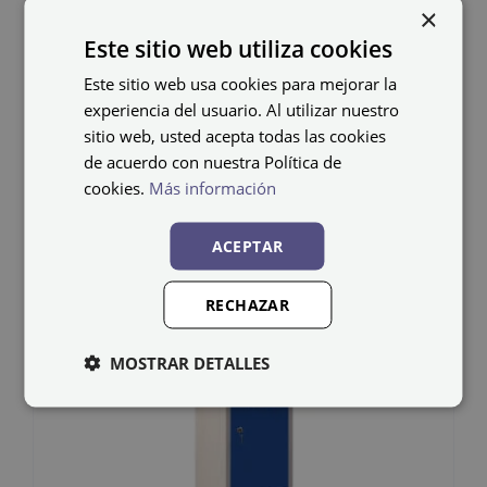
×
Cacifo metálico ECOT-
Este sitio web utiliza cookies
30/4 PRO
Este sitio web usa cookies para mejorar la
experiencia del usuario. Al utilizar nuestro
391,22
€
IVA não incluído
sitio web, usted acepta todas las cookies
de acuerdo con nuestra Política de
cookies.
Más información
ACEPTAR
RECHAZAR
MOSTRAR DETALLES