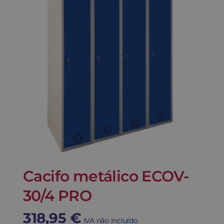
Cacifo metálico ECOV-
30/4 PRO
318,95
€
IVA não incluído