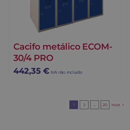
Cacifo metálico ECOM-
30/4 PRO
442,35
€
IVA não incluído
1
2
…
20
Next