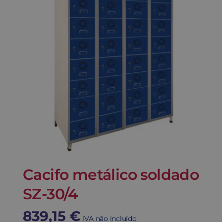
Cacifo metálico soldado
SZ-30/4
839,15
€
IVA não incluído