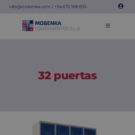
Skip
info@mobenka.com
/ +34
672 168 833
to
content
Toggle
Navigation
Cacifos
Bancos
32 puertas
Instalações
Info técnica
Empresa