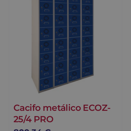
Contato
Carrinho
Buscar
Cacifo metálico ECOZ-
25/4 PRO