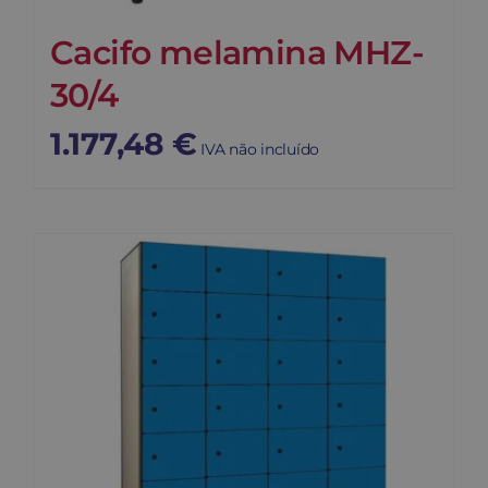
Cacifo melamina MHZ-
30/4
1.177,48
€
IVA não incluído