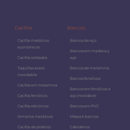
Cacifos
Bancos
Cacifos metálicos
Bancos de aço
económicos
Bancos em madeira y
Cacifos soldados
aço
Taquillas acero
Bancos de melamina
inoxidable
Bancos fenólicos
Cacifos em melamina
Bancos em fenólicos e
Cacifos fenólicos
aço inoxidável
Cacifos eléctricos
Bancos em PVC
Armários metálicos
Mesas e bancos
Cacifos de plástico
Cabideiros