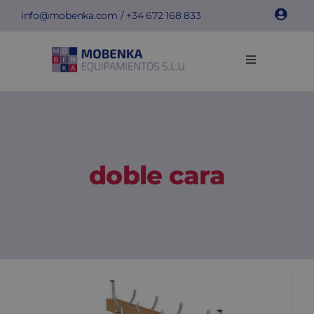
Skip
info@mobenka.com
/ +34
672 168 833
to
content
Toggle
Navigation
Cacifos
Bancos
doble cara
Instalações
Info técnica
Empresa