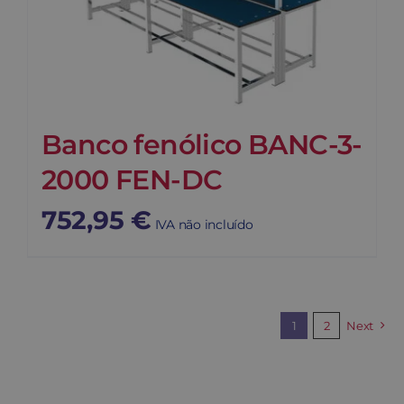
Banco fenólico BANC-3-
2000 FEN-DC
752,95
€
IVA não incluído
1
2
Next