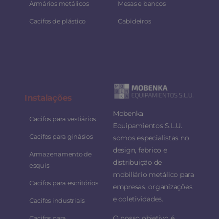
Armários metálicos
Mesas e bancos
Cacifos de plástico
Cabideiros
Instalaç
ões
Mobenka
Cacifos para vestiários
Equipamientos S.L.U.
Cacifos para ginásios
somos especialistas no
design, fabrico e
Armazenamento de
distribuição de
esquis
mobiliário metálico para
Cacifos para escritórios
empresas, organizações
e coletividades.
Cacifos industriais
O nosso objetivo é
Cacifos para