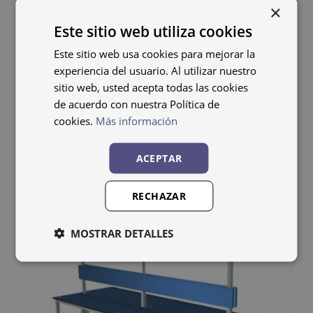
×
Banco fenólico BANC-
Este sitio web utiliza cookies
2-1500 FEN-DC
Este sitio web usa cookies para mejorar la
experiencia del usuario. Al utilizar nuestro
519,71
€
IVA não incluído
sitio web, usted acepta todas las cookies
de acuerdo con nuestra Política de
cookies.
Más información
ACEPTAR
RECHAZAR
MOSTRAR DETALLES