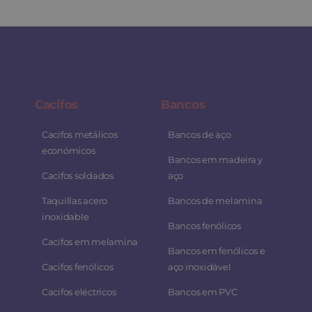
Cacifos
Bancos
Cacifos metálicos
Bancos de aço
económicos
Bancos em madeira y
Cacifos soldados
aço
Taquillas acero
Bancos de melamina
inoxidable
Bancos fenólicos
Cacifos em melamina
Bancos em fenólicos e
Cacifos fenólicos
aço inoxidável
Cacifos eléctricos
Bancos em PVC