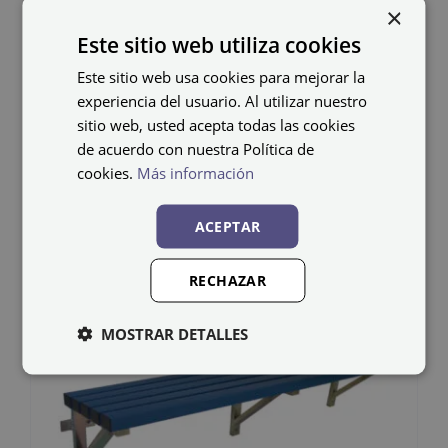
×
Banco em PVC BANC-
Este sitio web utiliza cookies
PARED-PVC-1500
Este sitio web usa cookies para mejorar la
experiencia del usuario. Al utilizar nuestro
137,96
€
IVA não incluído
sitio web, usted acepta todas las cookies
de acuerdo con nuestra Política de
cookies.
Más información
ACEPTAR
RECHAZAR
MOSTRAR DETALLES