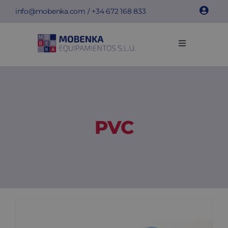
Skip
info@mobenka.com
/ +34
672 168 833
to
content
Toggle
Navigation
Cacifos
Bancos
PVC
Instalações
Info técnica
Empresa