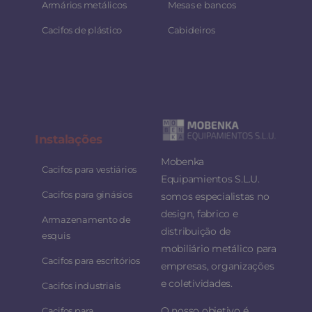
Armários metálicos
Mesas e bancos
Cacifos de plástico
Cabideiros
Instalaç
ões
Mobenka
Cacifos para vestiários
Equipamientos S.L.U.
Cacifos para ginásios
somos especialistas no
design, fabrico e
Armazenamento de
distribuição de
esquis
mobiliário metálico para
Cacifos para escritórios
empresas, organizações
e coletividades.
Cacifos industriais
O nosso objetivo é
Cacifos para