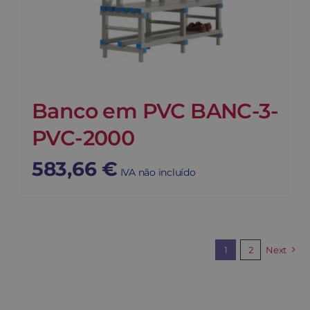
Banco em PVC BANC-3-
PVC-2000
583,66
€
IVA não incluído
1
2
Next