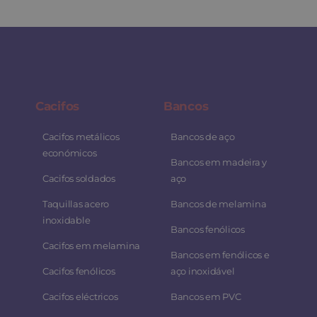
Cacifos
Bancos
Cacifos metálicos
Bancos de aço
económicos
Bancos em madeira y
Cacifos soldados
aço
Taquillas acero
Bancos de melamina
inoxidable
Bancos fenólicos
Cacifos em melamina
Bancos em fenólicos e
Cacifos fenólicos
aço inoxidável
Cacifos eléctricos
Bancos em PVC